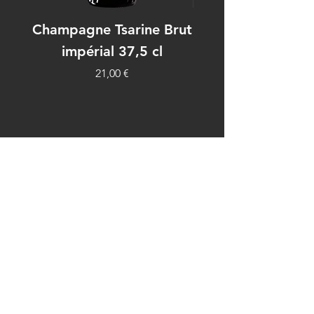
Champagne Tsarine Brut
Château La Rose 
impérial 37,5 cl
Цена
21,00 €
Сроки и условия
Информация о доставке
политика конфиденциальности
Связаться с нами
© 2020 by Magnums Palma.